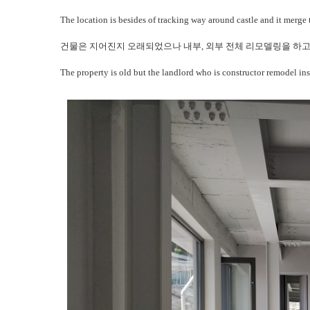
The location is besides of tracking way around castle and it merge t
건물은 지어진지 오래되었으나 내부, 외부 전체 리모델링을 하
The property is old but the landlord who is constructor remodel in