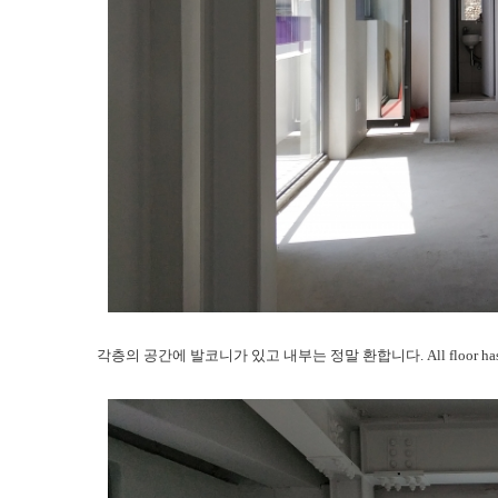
각층의 공간에 발코니가 있고 내부는 정말 환합니다. All floor has a balc