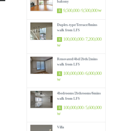
balcony
9,500,000
9,500,000
/
₩
R
Duplex-type/Terrace/8mins
walk from LFS
100,000,000
7,200,000
/
R
₩
Renovated/4bd/2bth/2mins
walk from LFS
100,000,000
6,000,000
/
R
₩
4bedrooms/2bthrooms/6mins
walk from LFS
100,000,000
5,600,000
/
R
₩
Villa