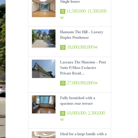
Single house
11,500,000
11,500,000
/
R
₩
Hannam The Hill – Luxury
Duplex Penthouse
18,000,000,000
₩
D
Lascaux The Mansion – Pent
Suite P;Most Exclusive
Private Resid…
27,000,000,000
₩
D
Fully furnished with a
spacious rear terrace
10,000,000
2,300,000
/
R
₩
Ideal for a large family with a