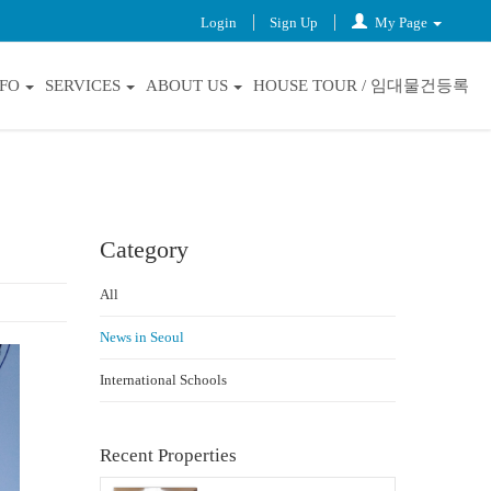
Login
Sign Up
My Page
NFO
SERVICES
ABOUT US
HOUSE TOUR / 임대물건등록
Category
All
News in Seoul
International Schools
Recent Properties